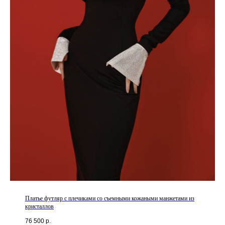
Платье футляр с плечиками со съемными кожаными манжетами из
кристаллов
76 500
р.