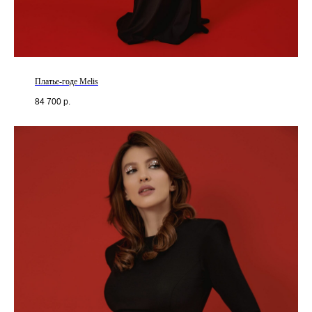
Платье-годе Melis
84 700
р.