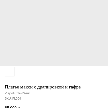
Платье макси с драпировкой и гафре
Play of Côte d’Azur
SKU:
PL004
85 000
р.