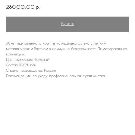
26000,00
р.
Купить
Жакет приталенного кроя из натурального льна с легким
металлическим блеском в жемчужно-бежевом цвете. Лимитированная
коллекция.
Цвет: жемчужно-бежевый
Состав: 100% лён
Страна производства: Россия
Рекомендации по уходу: профессиональная сухая чистка