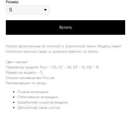
Размер
Купить
Капри, выполненные из плотной и эластичной ткани. Модель имеет
потайную молнию сзади и широкую резинку на талии.
Цвет: черный
Параметры модели: Рост - 176; ОГ - 86; ОТ - 61; ОБ - 91
Размер на модели - S
Страна производства: Россия
Рекомендации по уходу:
Стирка запрещена.
Отбеливание запрещено.
Барабанная сушка запрещена.
Деликатная сухая чистка.