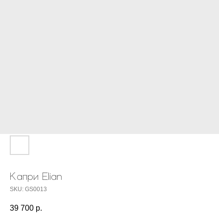
Капри Elian
SKU:
GS0013
39 700
р.