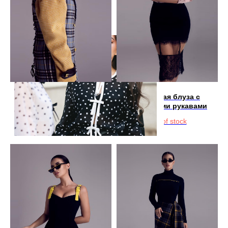
Пальто двубортное с
Шелковая блуза с
объёмными рукава и
объёмными рукавами
вставками из натуральной
Out of stock
кожи
Out of stock