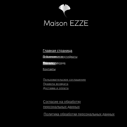
Главная страница
Подарочные сертифкаты
Для стилистов
О бренде
Топы
Юбки
Брюки
Платья
Блузы
Жакеты
Верхняя одежда
Коллекции
Каталог
Контакты
Пользовательское соглашение
Правила возврата
Доставка и оплата
Согласие на обработку
персональных данных
Политика обработки персональных данных