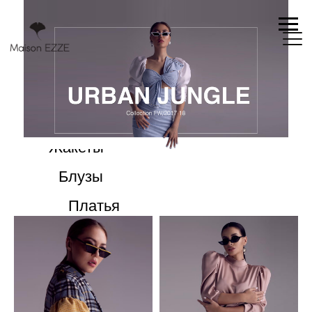
Все товары
Верхняя одежда
Жакеты
Блузы
Платья
Брюки
Юбки
Топы