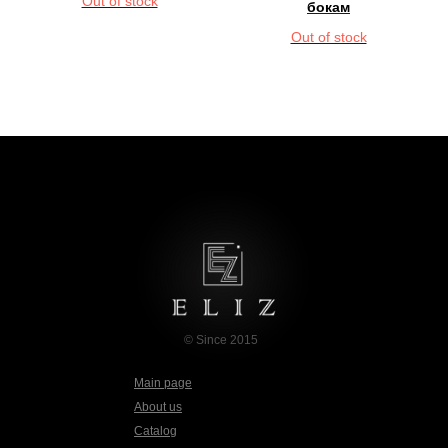
Out of stock
бокам
Out of stock
© Since 2015
Main page
About us
Catalog