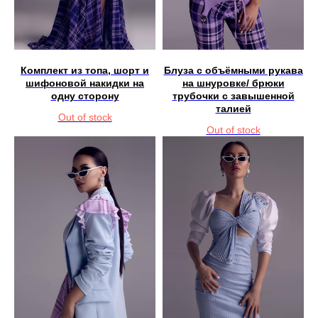
Комплект из топа, шорт и
Блуза с объёмными рукава
шифоновой накидки на
на шнуровке/ брюки
одну сторону
трубочки с завышенной
талией
Out of stock
Out of stock